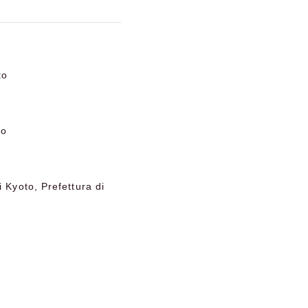
to
to
 Kyoto, Prefettura di
o