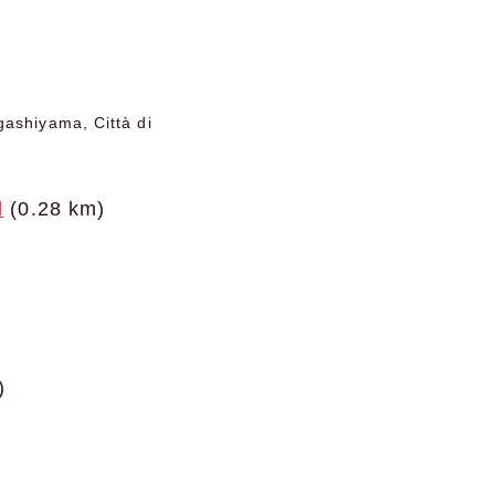
gashiyama, Città di
l
(0.28 km)
)