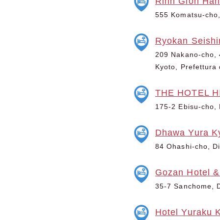
Rinn Gion Han
555 Komatsu-cho, 
Ryokan Seishi
209 Nakano-cho, 4
Kyoto, Prefettura 
THE HOTEL HI
175-2 Ebisu-cho, D
Dhawa Yura K
84 Ohashi-cho, Dis
Gozan Hotel &
35-7 Sanchome, Di
Hotel Yuraku 