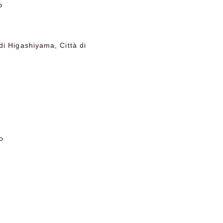
o
i Higashiyama, Città di
to