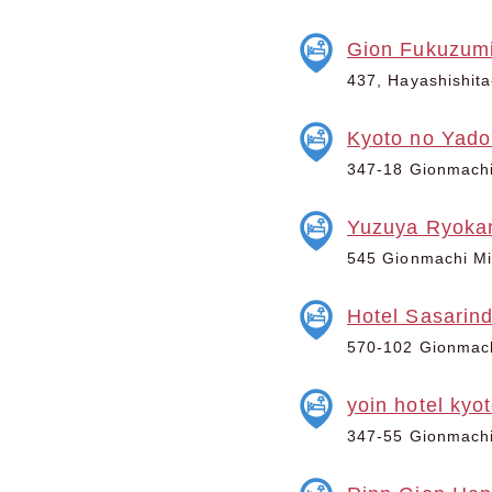
Gion Fukuzum
437, Hayashishita
Kyoto no Yado
347-18 Gionmachi 
Yuzuya Ryoka
545 Gionmachi Min
Hotel Sasarin
570-102 Gionmachi
yoin hotel kyo
347-55 Gionmachi 