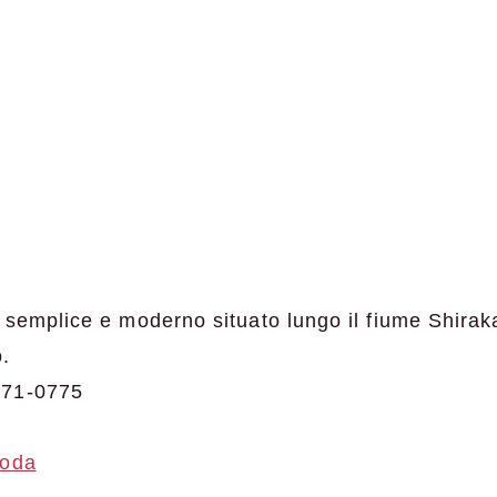
 semplice e moderno situato lungo il fiume Shiraka
.
771-0775
goda