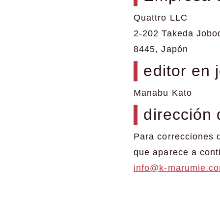
Quattro LLC
2-202 Takeda Joboda
8445, Japón
editor en 
Manabu Kato
dirección
Para correcciones d
que aparece a cont
info@k-marumie.c