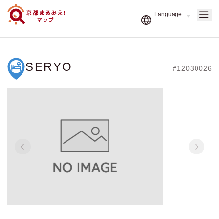
SERYO
#12030026