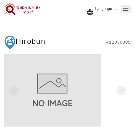
Hirobun
#12030005